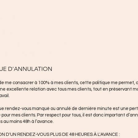
actez-moi
-3548
Shefford, Bromont, J2L 1C3
dehamel@gmail.com
QUE D'ANNULATION
e me consacrer à 100% à mes clients, cette politique me permet, 
ne excellente relation avec tous mes clients, tout en préservant m
avail.
que rendez-vous manqué ou annulé de dernière minute est une per
é pour mes clients. Par respect pour tous, il est donc important d’ann
 au moins 48h à l’avance.
N D'UN RENDEZ-VOUS PLUS DE 48 HEURES À L'AVANCE :