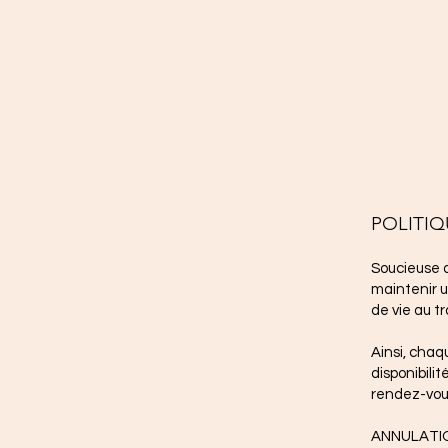
Cont
450 521
884 ch. 
isgclau
POLITI
Soucieuse d
maintenir u
de vie au tr
Ainsi, cha
disponibilit
rendez-vous
ANNULATIO