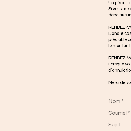
Un pépin, c
Si vous me c
donc aucun 
RENDEZ-VO
Dans le cas
préalable o
le montant 
RENDEZ-V
Lorsque vou
d’annulatio
Merci de v