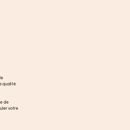
de
a qualité
te de
uler votre