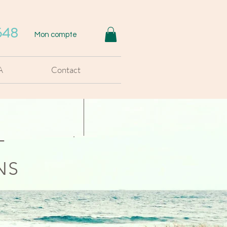
548
Mon compte
A
Contact
T
NS