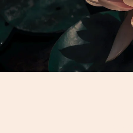
Cont
450 521
884 ch. 
isgclau