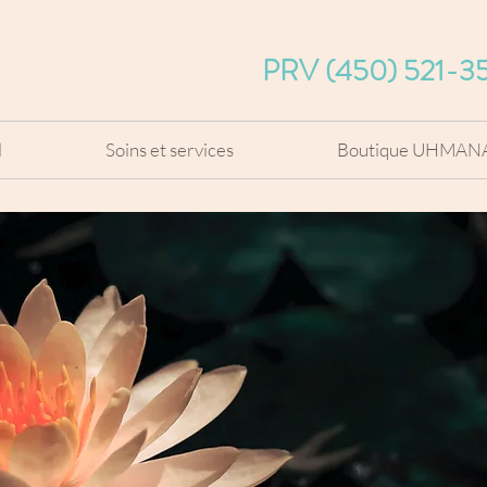
PRV (450) 521-3
l
Soins et services
Boutique UHMAN