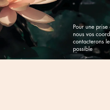
Pour une prise
nous vos coord
contacterons l
possible
actez-moi
-3548
Shefford, Bromont, J2L 1C3
dehamel@gmail.com