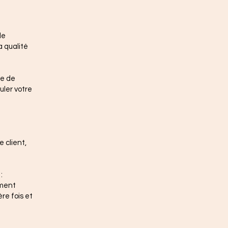
de
a qualité
te de
uler votre
e client,
:
ement
re fois et