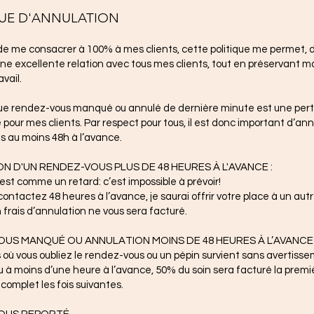
QUE D'ANNULATION
e me consacrer à 100% à mes clients, cette politique me permet, 
ne excellente relation avec tous mes clients, tout en préservant m
avail.
que rendez-vous manqué ou annulé de dernière minute est une per
é pour mes clients. Par respect pour tous, il est donc important d’ann
 au moins 48h à l’avance.
N D'UN RENDEZ-VOUS PLUS DE 48 HEURES À L'AVANCE :
’est comme un retard: c’est impossible à prévoir!
ontactez 48 heures à l’avance, je saurai offrir votre place à un autr
frais d’annulation ne vous sera facturé.
US MANQUÉ OU ANNULATION MOINS DE 48 HEURES À L’AVANCE 
 où vous oubliez le rendez-vous ou un pépin survient sans avertiss
u à moins d’une heure à l’avance, 50% du soin sera facturé la premiè
complet les fois suivantes.