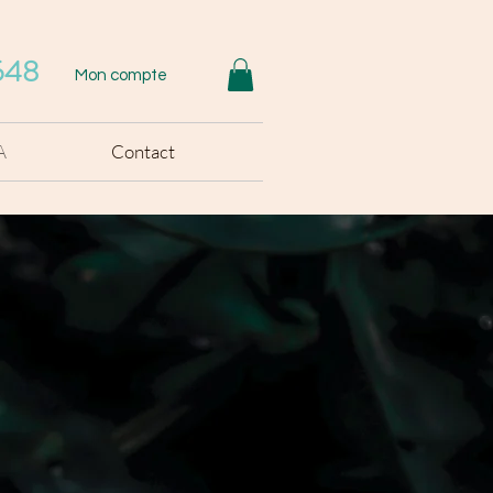
548
Mon compte
A
Contact
CONTACT