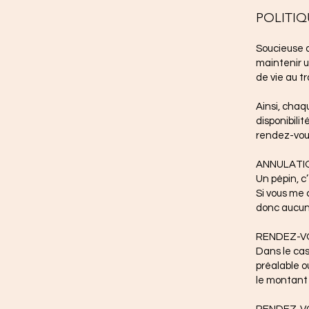
POLITI
Soucieuse d
maintenir u
de vie au tr
Ainsi, cha
disponibilit
rendez-vous
ANNULATIO
Un pépin, c
Si vous me c
donc aucun 
RENDEZ-VO
Dans le cas
préalable o
le montant 