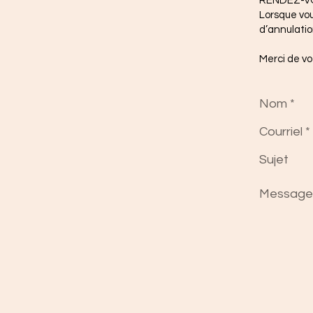
RENDEZ-V
Lorsque vou
d’annulatio
Merci de v