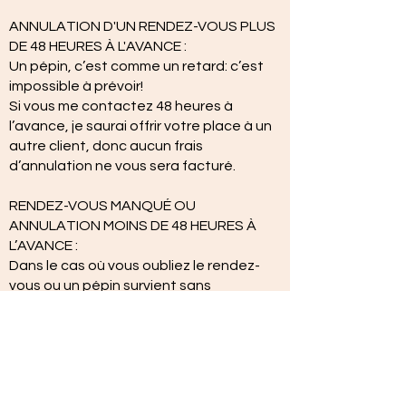
ANNULATION D'UN RENDEZ-VOUS PLUS
DE 48 HEURES À L'AVANCE :
Un pépin, c’est comme un retard: c’est
impossible à prévoir!
Si vous me contactez 48 heures à
l’avance, je saurai offrir votre place à un
autre client, donc aucun frais
d’annulation ne vous sera facturé.
RENDEZ-VOUS MANQUÉ OU
ANNULATION MOINS DE 48 HEURES À
L’AVANCE :
Dans le cas où vous oubliez le rendez-
vous ou un pépin survient sans
avertissement préalable ou à moins
d’une heure à l’avance, 50% du soin sera
facturé la première fois et le montant
complet les fois suivantes.
RENDEZ-VOUS REPORTÉ