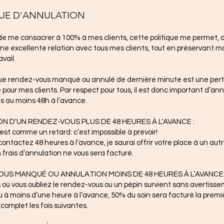
QUE D'ANNULATION
e me consacrer à 100% à mes clients, cette politique me permet, 
ne excellente relation avec tous mes clients, tout en préservant m
avail.
que rendez-vous manqué ou annulé de dernière minute est une per
é pour mes clients. Par respect pour tous, il est donc important d’ann
 au moins 48h à l’avance.
N D'UN RENDEZ-VOUS PLUS DE 48 HEURES À L'AVANCE :
’est comme un retard: c’est impossible à prévoir!
ontactez 48 heures à l’avance, je saurai offrir votre place à un autr
frais d’annulation ne vous sera facturé.
US MANQUÉ OU ANNULATION MOINS DE 48 HEURES À L’AVANCE 
 où vous oubliez le rendez-vous ou un pépin survient sans avertiss
u à moins d’une heure à l’avance, 50% du soin sera facturé la premiè
complet les fois suivantes.