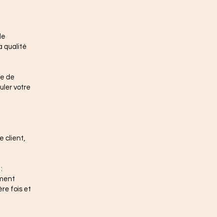
de
a qualité
te de
uler votre
e client,
:
ement
re fois et