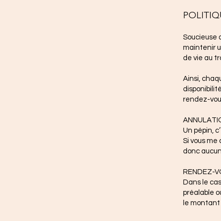
POLITI
Soucieuse d
maintenir u
de vie au tr
Ainsi, cha
disponibilit
rendez-vous
ANNULATIO
Un pépin, c
Si vous me c
donc aucun 
RENDEZ-VO
Dans le cas
préalable o
le montant 