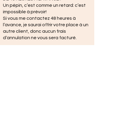
Un pépin, c’est comme un retard: c’est
impossible à prévoir!
Si vous me contactez 48 heures à
l’avance, je saurai offrir votre place à un
autre client, donc aucun frais
d’annulation ne vous sera facturé.
RENDEZ-VOUS MANQUÉ OU
ANNULATION MOINS DE 48 HEURES À
L’AVANCE :
Dans le cas où vous oubliez le rendez-
vous ou un pépin survient sans
avertissement préalable ou à moins
d’une heure à l’avance, 50% du soin sera
facturé la première fois et le montant
complet les fois suivantes.
RENDEZ-VOUS REPORTÉ
Lorsque vous reportez votre rendez-
vous à moins de 48 heures d’avis, des